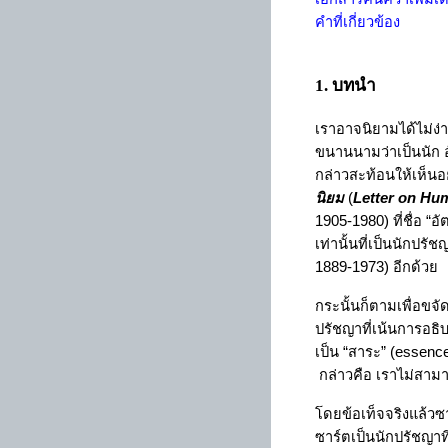
คำที่เกี่ยวข้อง
1
. บทนำ
เราอาจนิยามได้ไม่ง่
ขนานนามว่าเป็นนัก 
กล่าวสะท้อนให้เห็น
นิยม
(
Letter on Hu
1905-1980
) ที่ชื่อ
“
อั
เท่านั้นที่เป็นนักปร
1889-1973
) อีกด้วย
กระนั้นก็ตามเพื่อขจั
ปรัชญาที่เน้นการอธ
เป็น
“
สาระ
”
(essenc
กล่าวคือ เราไม่สา
โดยข้อเท็จจริงแล้วซ
ซาร์ตเป็นนักปรัชญาที