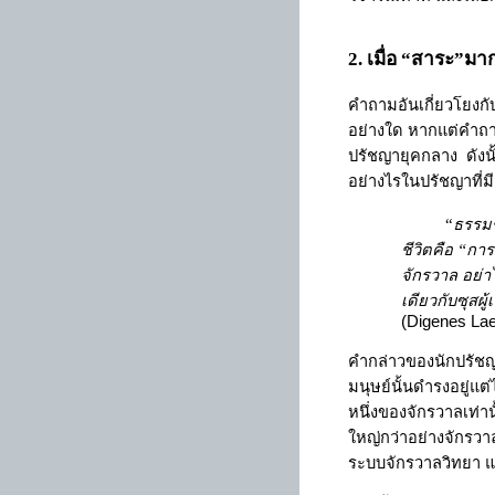
2
. เมื่อ
“
สาระ
”
มา
คำถามอันเกี่ยวโยงกั
อย่างใด หากแต่คำถา
ปรัชญายุคกลาง
ดังน
อย่างไรในปรัชญาที่ม
“
ธรรมช
ชีวิตคือ
“
การ
จักรวาล อย่าไ
เดียวกับซุสผู
(Digenes Laer
คำกล่าวของนักปรัชญ
มนุษย์นั้นดำรงอยู่แต
หนึ่งของจักรวาลเท่าน
ใหญ่กว่าอย่างจักรวาล
ระบบจักรวาลวิทยา แ