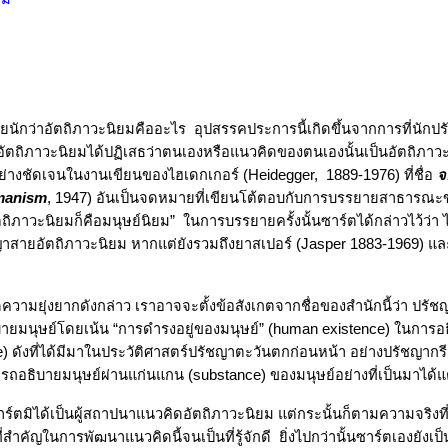
ายนักว่าอัตถิภาวะนิยมคืออะไร
อุปสรรคประการนี้เกิดขึ้นจากการที่นักปรั
อัตถิภาวะนิยมได้ปฏิเสธว่าตนเองหรือแนวคิดของตนเองนั้นเป็นอัตถิภาว
อย่างชัดเจนในงานเขียนของไฮเดกเกอร์ (
Heidegger, 1889-1976
) ที่ชื่อ
จ
manism
, 1947)
อันเป็นจดหมายที่เขียนโต้ตอบกับการบรรยายสาธารณะข
ตถิภาวะนิยมก็คือมนุษย์นิยม
”
ในการบรรยายครั้งนั้นซาร์ตได้กล่าวไว้ว่า 
ัชญาสายอัตถิภาวะนิยม หากแต่ยังรวมถึงยาสเปอร์ (
Jasper
1883-1969
) แล
ดความยุ่งยากดังกล่าว เราอาจจะตั้งข้อสังเกตจากชื่อของสำนักนี้ว่า ปรั
ิบายมนุษย์โดยเน้น
“
การดำรงอยู่ของมนุษย์
”
(human existence)
ในการอธ
e)
ดังที่ได้มีมาในประวัติศาสตร์ปรัชญาตะวันตกก่อนหน้า อย่างปรัชญาก
มารถอธิบายมนุษย์ผ่านแก่นแกน
(substance)
ของมนุษย์อย่างที่เป็นมาได้แ
าร์ตมิได้เป็นผู้สถาปนาแนวคิดอัตถิภาวะนิยม แต่กระนั้นก็ตามความจริงที
่สำคัญในการพัฒนาแนวคิดนี้จนเป็นที่รู้จักดี
ยิ่งไปกว่านั้นซาร์ตเองยังเป