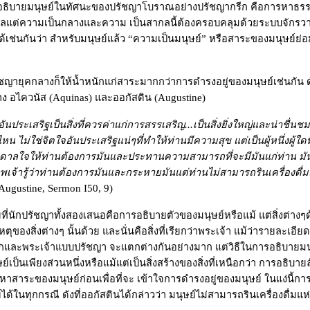
คำอธิบายมนุษย์ในทัศนะของปรัชญาโบราณอย่างปรัชญากรีก คือการหาธรรม
ลแต่ความเป็นกลางและความ เป็นสากลนี้ต้องครอบคลุมด้วยระบบจักรวาลท
ด้เช่นกันว่า สำหรับมนุษย์แล้ว
“
ความเป็นมนุษย์
”
หรือสาระของมนุษย์ย่
ญายุคกลางก็ให้น้ำหนักแก่สาระมากกว่าการดำรงอยู่ของมนุษย์เช่นกัน ดัง
ง อไควนัส (
Aquinas
) และออกัสติน
(Augustine)
ันประเสริฐเป็นสิ่งที่ควรค่าแก่การสรรเสริญ...เป็นสิ่งยิ่งใหญ่และน่าชื่นชม
 ไม่ใช่จิตใจอันประเสริฐแน่ๆที่ทำให้ท่านมีความสุข แต่เป็นผู้หนึ่งผู้ใดที่ให
ันดาลใจให้ท่านต้องการมันและประทานความสามารถที่จะมีมันแก่ท่าน มันเป
พเจ้ารู้ว่าท่านต้องการมันและกระหายมันแต่ท่านไม่สามารถรินเครื่องดื่
Augustine, Sermon I50, 9)
่นักปรัชญาทั้งสองเสนอคือการอธิบายตัวของมนุษย์หรือแม้ แต่สิ่งต่างๆด้วยส
ุของสิ่งต่างๆ นั้นด้วย และนั่นคือสิ่งที่เรียกว่าพระเจ้า แม้ว่ารายละเอียด
กและพระเจ้าแบบปรัชญา จะแตกต่างกันอย่างมาก แต่วิธีในการอธิบายมนุษ
ย์เป็นเพียงส่วนหนึ่งหรือแม้แต่เป็นสิ่งสร้างของสิ่งที่เหนือกว่า การอธิบ
ระของมนุษย์ก่อนเพื่อที่จะ เข้าใจการดำรงอยู่ของมนุษย์ ในแง่นี้การ
้ในทุกกรณี ดังที่ออกัสตินได้กล่าวว่า มนุษย์ไม่สามารถรินเครื่องดื่มแ