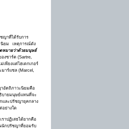
ชญาที่ได้รับการ
ะนิยม
เหตุการณ์ดัง
ดหมายว่าด้วยมนุษย์
องซาร์ต (
Sartre
,
ไม่เพียงแต่ไฮเดกเกอร์
ะมาร์แซล (
Marcel,
ชญาอัตถิภาวะนิยมคือ
ิบายมนุษย์แทนที่จะ
รีกและปรัชญายุคกลาง
ต่อย่างใด
่เราปฏิเสธได้ยากคือ
็นนักปรัชญาที่ยอมรับ