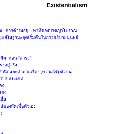
E
xistentialism
อน “การดำรงอยู่”
:
ท่าทีของปรัชญาโบราณ
ุษย์ในฐานะจุดเริ่มต้นในการอธิบายมนุษย์
” มีมาก่อน “สาระ”
รงอยู่จริง
ำนึกและคำถามเรื่อง (ความไร้) ตัวตน
สัต 3 ประเภท
อง
เอง
ื่น
ณ์ของสัตเพื่อตัวเอง
อง
ิม