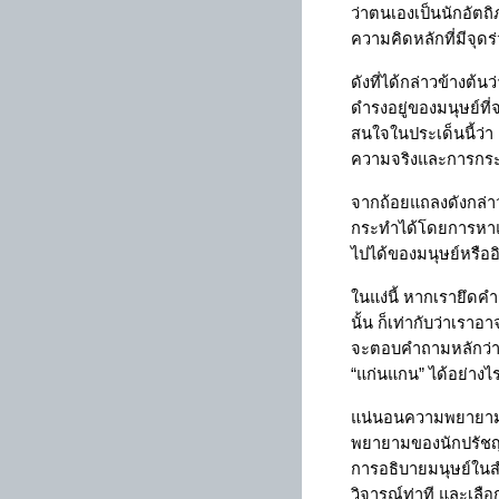
ว่าตนเองเป็นนักอัตถ
ความคิดหลักที่มีจุด
ดังที่ได้กล่าวข้างต้
ดำรงอยู่ของมนุษย์ที
สนใจในประเด็นนี้ว่า
ความจริงและการกระท
จากถ้อยแถลงดังกล่า
กระทำได้โดยการหาแก
ไปได้ของมนุษย์หรืออ
ในแง่นี้ หากเรายึด
นั้น ก็เท่ากับว่าเรา
จะตอบคำถามหลักว่
“
แก่นแกน
”
ได้อย่างไ
แน่นอนความพยายามในก
พยายามของนักปรัชญา
การอธิบายมนุษย์ในสำน
วิจารณ์ท่าที และเลื