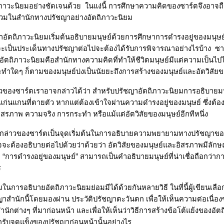
ิภาวะนิยมอย่างชัดเจนด้วย
ในแง่นี้ การศึกษาความคิดของซาร์ตจึงอาจถื
ร่วมในสำนักทางปรัชญาอย่างอัตถิภาวะนิยม
นว่าอัตถิภาวะนิยมเริ่มต้นอธิบายมนุษย์ด้วยการศึกษาการดำรงอยู่ของมนุษย
่จะเป็นประเด็นทางปรัชญาต่อไปจะต้องได้รับการพิจารณาอย่างไรบ้าง
ซาร
 อัตถิภาวะนิยมคือสำนักทางความคิดที่ทำให้ชีวิตมนุษย์มีแต่ความเป็นไปไ
ำใดๆ ก็ตามของมนุษย์บ่งเป็นนัยยะถึงการสร้างของมนุษย์และอัตวิสัยข
วของซาร์ตเราอาจกล่าวได้ว่า สำหรับปรัชญาอัตถิภาวะนิยมการอธิบายม
่นแกนที่ตายตัว หากแต่ต้องเข้าใจผ่านความดำรงอยู่ของมนุษย์ ซึ่งต้อ
ิสรภาพ ความจริง การกระทำ หรือแม้แต่อัตวิสัยของมนุษย์อีกทีหนึ่ง
คำกล่าวของซาร์ตเป็นจุดเริ่มต้นในการอธิบายความพยายามทางปรัชญาขอ
อาจจะต้องอธิบายต่อไปด้วยว่าด้วยว่า อัตวิสัยของมนุษย์และอิสรภาพมีลักษณะ
า
“
การดำรงอยู่ของมนุษย์
”
สามารถเป็นคำอธิบายมนุษย์ที่น่าเชื่อถือกว่า
ร
ารอธิบายอัตถิภาวะนิยมย่อมมีได้ด้วยกันหลายวิธี ในที่นี้ผู้เขียนเลื
สำนักนี้โดยมองผ่าน ประวัติปรัชญาตะวันตก เพื่อให้เห็นความต่อเนื
ักต่างๆ ที่มาก่อนหน้า และเพื่อให้เห็นว่าวิธีการสร้างข้อโต้แย้งของอั
อกรับจุดแข็งของปรัชญาก่อนหน้านั้นอย่างไร