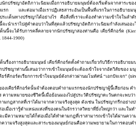
นักปรัชญาอัตถิภาวะนิยมเมื่อการอธิบายมนุษย์ต้องเริ่มต้นจากสาระของ
บแรก และต่อมาเมื่อเราปฏิเสธสาระอันเป็นพื้นที่แรกในการอธิบายมน
ประเด็นทางปรัชญาได้อย่างไร คือสิ่งที่เราจะต้องทำความเข้าใจในล
นนี้จะนำเราไปสู่คำตอบว่าในที่สุดแล้วปรัชญาอัตถิภาวะนิยมกำลังเสนออะ
ด็นนี้จะได้รับการคลี่คลายจากนักปรัชญาสองท่านคือ เคียร์คีกอร์ด
(Kie
, 1844-1900)
เด็นรื่องการอธิบายมนุษย์ เคียร์คีกอร์ดตั้งคำถามเกี่ยวกับวิธีการอธิบายมนุ
กปรัชญาท่านนี้เสนอว่าการเข้าใจมนุษย์จะต้องเข้าใจจากอัตวิสัยของ มนุ
เคียร์คีกอร์ดเรียกการเข้าใจมนุษย์ดังกล่าวผ่านมโนทัศน์
“
เอกปัจเจก
”
(sin
องเคียร์คีกอร์ดนั้นจำต้องตอบคำถามแรกของนักปรัชญาผู้นี้เสียก่อน คำถ
 ความหมายของชีวิตนี้เมื่อย้อนมองไปสู่ประวัติปรัชญาตะวันตกจะพบว่
ทำตามกฎสากลที่เราได้มาจากความจริงสูงสุด ดังเช่น ในปรัชญากรีกอย่า
อเมื่อเรารู้ตำแหน่งแห่งที่ของตนในจักรวาลวิทยาที่ยิ่งใหญ่กว่า และใน
จะมีความหมายได้ก็ต่อเมื่อได้ทำตามกฎที่เราสามารถเข้าใจได้ผ่านความจ
ารหาความจริงสูงสุดและสาระของมนุษย์ก่อนคือความพยายามในการตอบค