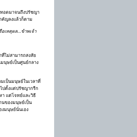
ืบทอดมาจนถึงปรัชญา
ำคัญลงแล้วก็ตาม
ือเหตุผล...ข้าพเจ้า
ที่ไม่สามารถสงสัย
้นมนุษย์เป็นศูนย์กลาง
มเป็นมนุษย์ในเวลาที่
ไปตั้งแต่ปรัชญากรีก
า แต่โจทย์และวิธี
กนของมนุษย์เป็น
งมนุษย์นั่นเอง