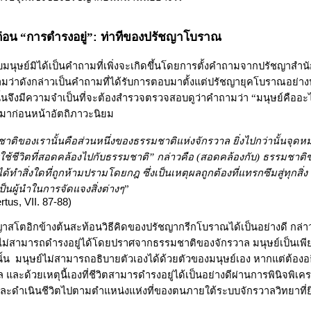
:
ก่อน
“
การดำรงอยู่
”
ท่าทีของปรัชญาโบราณ
บมนุษย์มิได้เป็นคำถามที่เพิ่งจะเกิดขึ้นโดยการตั้งคำถามจากปรัชญาสำน
มว่าดังกล่าวเป็นคำถามที่ได้รับการตอบมาตั้งแต่ปรัชญายุคโบราณอย่า
ั้นจึงมีความจำเป็นที่จะต้องสำรวจตรวจสอบดูว่าคำถามว่า
“
มนุษย์คืออะ
ีมาก่อนหน้าอัตถิภาวะนิยม
าติของเรานั้นคือส่วนหนึ่งของธรรมชาติแห่งจักรวาล ยิ่งไปกว่านั้นจ
ใช้ชีวิตที่สอดคล้องไปกับธรรมชาติ
”
กล่าวคือ (สอดคล้องกับ) ธรรมชา
ด้ทำสิ่งใดที่ถูกห้ามปรามโดยกฎ ซึ่งเป็นเหตุผลถูกต้องที่แทรกซึมสู่ทุกสิ่
้เป็นผู้นำในการจัดแจงสิ่งต่างๆ
”
tus, VII. 87-88)
าสโตอิกข้างต้นสะท้อนวิธีคิดของปรัชญากรีกโบราณได้เป็นอย่างดี กล่
่ไม่สามารถดำรงอยู่ได้โดยปราศจากธรรมชาติของจักรวาล มนุษย์เป็นเพียงสิ่
ั้น
มนุษย์ไม่สามารถอธิบายตัวเองได้ด้วยตัวของมนุษย์เอง หากแต่ต้องอธิบ
 และด้วยเหตุนี้เองที่ชีวิตสามารดำรงอยู่ได้เป็นอย่างดีผ่านการพินิจพิ
ละดำเนินชีวิตไปตามตำแหน่งแห่งที่ของตนภายใต้ระบบจักรวาลวิทยาที่ยิ