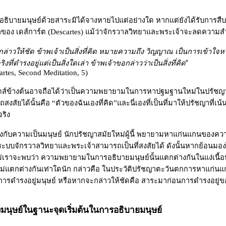
ิบายมนุษย์ด้วยสาระมิได้จางหายไปแต่อย่างใด หากแต่ยังได้รับการส
ของ เดส์การ์ต (
Descartes
) แม้ว่าจักรวาลวิทยาและพระเจ้าจะลดความส
ล่าวให้ชัด ข้าพเจ้าเป็นสิ่งที่คิด หมายความถึง วิญญาณ เป็นการเข้าใจหร
่จริงที่ดำรงอยู่แต่เป็นสิ่งใดเล่า ข้าพเจ้าขอกล่าวว่าเป็นสิ่งที่คิด
”
artes, Second Meditation, 5)
ตส์ข้างต้นอาจถือได้ว่าเป็นความพยายามในการหาปฐมฐานใหม่ในปรัชญา
รถสงสัยได้นั้นคือ
“
ตัวของฉันเองที่คิด
”
และนี่เองที่เป็นที่มาให้ปรัชญาที่เน
ริง
นื่องกับความเป็นมนุษย์ นักปรัชญาสมัยใหม่ผู้นี้ พยายามหาแก่นแกนของควา
ระบบจักรวาลวิทยาและพระเจ้าสามารถเป็นที่สงสัยได้ ดังนั้นหากย้อนมอง
่เราจะพบว่า ความพยายามในการอธิบายมนุษย์นั้นแตกต่างกันในแง่เนื้อห
่แตกต่างกันเท่าใดนัก กล่าวคือ ในประวัติปรัชญาตะวันตกการหาแก่นแ
การดำรงอยู่มนุษย์ หรือหากจะกล่าวให้ชัดคือ สาระมาก่อนการดำรงอยู่ขอ
งมนุษย์ในฐานะจุดเริ่มต้นในการอธิบายมนุษย์