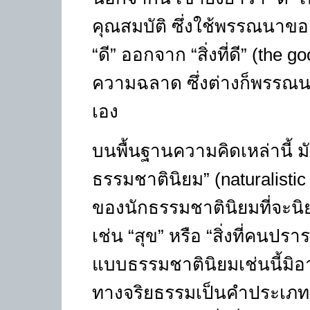
คุณสมบัติ ซึ่งใช้พรรณนาขอ
“
ดี
”
ออกจาก
“
สิ่งที่ดี
” (the g
ความฉลาด ซึ่งต่างก็พรรณนาได้
เอง
บนพื้นฐานความคิดเหล่านี้ มัว
ธรรมชาตินิยม
” (naturalistic
ของนักธรรมชาตินิยมที่จะน
เช่น
“
สุข
”
หรือ
“
สิ่งที่คนปร
แบบธรรมชาตินิยมเช่นนี้มิ
ทางจริยธรรมเป็นคำประเภทอ