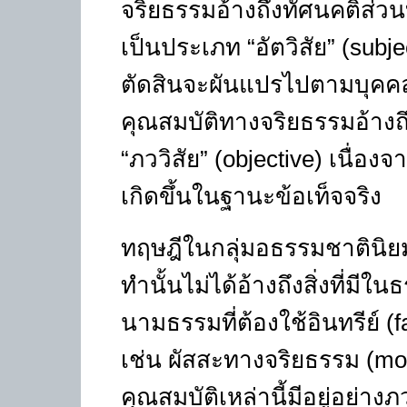
จริยธรรมอ้างถึงทัศนคติส่ว
เป็นประเภท
“
อัตวิสัย
” (subj
ตัดสินจะผันแปรไปตามบุคคลแล
คุณสมบัติทางจริยธรรมอ้างถ
“
ภววิสัย
” (objective)
เนื่องจ
เกิดขึ้นในฐานะข้อเท็จจริง
ทฤษฎีในกลุ่มอธรรมชาตินิยมเ
ทำนั้นไม่ได้อ้างถึงสิ่งที่มีใ
นามธรรมที่ต้องใช้อินทรีย์ (
f
เช่น ผัสสะทางจริยธรรม (
mo
คุณสมบัติเหล่านี้มีอยู่อย่าง