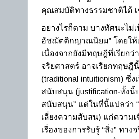
คุณสมบัติทางธรรมชาติได้ 
อย่างไรก็ตาม บางทัศนะไม่เห
อัชฌัตติกญาณนิยม
”
โดยให้เ
เนื่องจากยังมีทฤษฎีที่เรียกว่
จริยศาสตร์ อาจเรียกทฤษฎีนี
(traditional intuitionism)
ซึ่
สนับสนุน (
justification-
ทั้งน
สนับสนุน
”
แต่ในที่นี้แปลว่า
“
เลี่ยงความสับสน) แก่ความเช
เรื่องของการรับรู้
“
สิ่ง
”
ทางจร