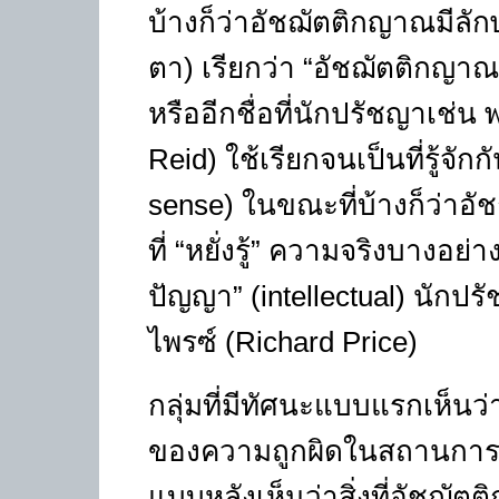
บ้างก็ว่าอัชฌัตติกญาณมีลัก
ตา) เรียกว่า
“
อัชฌัตติกญาณแ
หรืออีกชื่อที่นักปรัชญาเช่น 
Reid)
ใช้เรียกจนเป็นที่รู้จักก
sense)
ในขณะที่บ้างก็ว่า
ที่
“
หยั่งรู้
”
ความจริงบางอย่างไ
ปัญญา
” (intellectual)
นักปรัช
ไพรซ์ (
Richard Price)
กลุ่มที่มีทัศนะแบบแรกเห็นว่
ของความถูกผิดในสถานการณ์
แบบหลังเห็นว่าสิ่งที่อัชฌัต