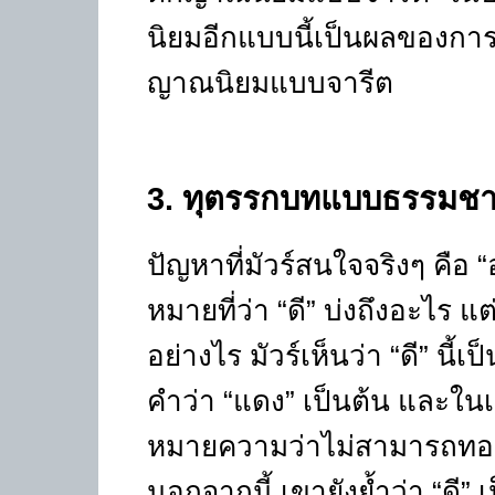
นิยมอีกแบบนี้เป็นผลของกา
ญาณนิยมแบบจารีต
3
.
ทุตรรกบทแบบธรรมชาต
ปัญหาที่มัวร์สนใจจริงๆ คือ
“
หมายที่ว่า
“
ดี
”
บ่งถึงอะไร แ
อย่างไร มัวร์เห็นว่า
“
ดี
”
นี้เ
คำว่า
“
แดง
”
เป็นต้น และในเ
หมายความว่าไม่สามารถทอน
นอกจากนี้ เขายังย้ำว่า
“
ดี
”
เ