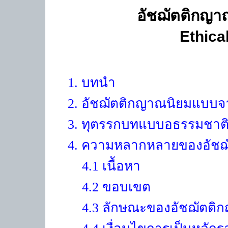
อัชฌัตติกญาณ
Ethica
1
. บทนำ
2
. อัชฌัตติกญาณนิยม
แบบจา
3
. ทุตรรกบทแบบอธรรมชาติ
4
. ความหลากหลายของ
อัช
4.1
เนื้อหา
4.2
ขอบเขต
4.3
ลักษณะของอัชฌัตติ