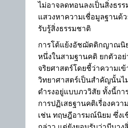
ไม่อาจลดทอนลงเป็นสิ่งธรรมชา
แสวงหาความเชื่อมูลฐานด้วยปร
รับรู้สิ่งธรรมชาติ
การโต้แย้งอัชฌัตติกญาณนิ
หนึ่งในสามฐานคติ ยกตัวอย่า
จริยศาสตร์โดยชี้ว่าความเข้
วิทยาศาสตร์เป็นสำคัญนั้นไม่มี
ดำรงอยู่แบบภววิสัย ทั้งนี้กา
การปฏิเสธฐานคติเรื่องความ
เช่น ทฤษฎีอารมณ์นิยม ซึ่ง
กล่าว แต่ยังยอมรับว่ามีบางส