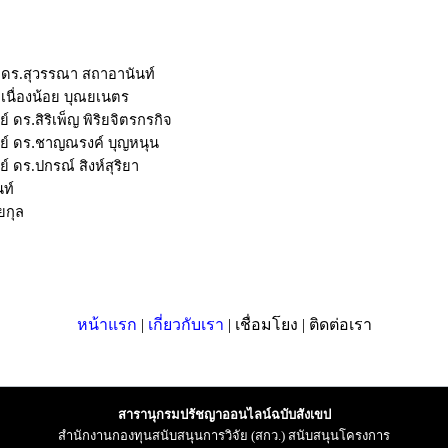
ดร.สุวรรณา สถาอานันท์
เนื่องน้อย บุณยเนตร
์ ดร.สิริเพ็ญ พิริยจิตรกรกิจ
ารย์ ดร.ชาญณรงค์ บุญหนุน
์ ดร.ปกรณ์ สิงห์สุริยา
นท์
ตยกุล
หน้าแรก
|
เกี่ยวกับเรา
| เชื่อมโยง | ติดต่อเรา
สารานุกรมปรัชญาออนไลน์ฉบับสังเขป
สำนักงานกองทุนสนับสนุนการวิจัย (สกว.) สนับสนุนโครงการ