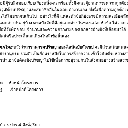
อมีผู้รับผิดชอบเรียบเรียงหนึ่งคน พร้อมทั้งมีคณะผู้อ่านตรวจความถูกต้อ
วุฒิด้านปรัชญาและสมาชิกอื่นในคณะทำงานเอง ทั้งนี้เพื่อความถูกต้อง
ะได้ไม่ยากจนเกินไป อย่างไรก็ดี แต่ละหัวข้อก็ยังอาจมีความละเอียดลึกซ
ตกต่างกันอยู่บ้าง ตามปัจจัยที่มีอยู่แตกต่างกันของแต่ละหัวข้อ ไม่ว่าจะ
่อหัวข้อที่รับผิดชอบ จำนวนและความยากง่ายของเอกสารอ้างอิงที่เลือกม
ศน์หรือประเด็นถกเถียงในหัวข้อนั้นเอง
งคมไทย
หวังว่า
สารานุกรมปรัชญาออนไลน์ฉบับสังเขป
จะมีส่วนสนับสนุน
้สารานุกรม รวมถึงเป็นอีกแรงหนึ่งในการสร้างความเข้าใจอันดีระหว่าง
การนำเอาข้อคิดเชิงปรัชญาไปใช้เพื่อการอยู่ร่วมกันในสังคมอย่างสร้างส
นาค หัวหน้าโครงการ
ริฐ เจ้าหน้าที่โครงการ
์ ดร.ปกรณ์ สิงห์สุริยา