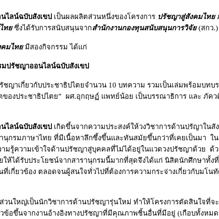
นไลน์ฉบับสังเขป
เป็นผลผลิตส่วนหนึ่งของโครงการ
ปรัชญาสู่สังคมไทย
์ไทย
ซึ่งได้รับการสนับสนุนจาก
สำนักงานกองทุนสนับสนุนการวิจัย
(สกว.
ังคมไทย
มีสองกิจกรรม ได้แก่
รมปรัชญาออนไลน์ฉบับสังเขป
ัชญาเกี่ยวกับประชาธิปไตยจำนวน
10
บทความ รวมเป็นเล่มพร้อมบทบรร
ตของประชาธิปไตย
”
ผศ.อุกฤษฏ์ แพทย์น้อย เป็นบรรณาธิการ และ ภัควดี
นไลน์ฉบับสังเขป
เกิดขึ้นจากความประสงค์ให้วงวิชาการด้านปรัญาในสั
ุกรมภาษาไทย ที่มีเนื้อหาลึกซึ้งขึ้นและทันสมัยขึ้นกว่าที่เคยเป็นมา ใ
รู้ความเข้าใจด้านปรัชญาสู่บุคคลที่ไม่ได้อยู่ในแวดวงปรัชญาด้วย ด้วยเห
้ได้รับประโยชน์จากสารานุกรมนี้มากที่สุดจึงได้แก่ นิสิตนักศึกษาทั้งที
ื่นที่เกี่ยวข้อง ตลอดจนผู้สนใจทั่วไปที่ต้องการความกระจ่างเกี่ยวกับมโน
วนใหญ่เป็นนักวิชาการด้านปรัชญารุ่นใหม่ ทำให้โครงการตัดสินใจที่จะใช้
้อขึ้นจากงานอ้างอิงทางปรัชญาที่มีคุณภาพชิ้นอื่นที่มีอยู่ (เกือบทั้งห