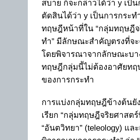
สบาย ก็จะกล่าวได้ว่า y เป็น
ตัดสินได้ว่า y เป็นการกระทำ
ทฤษฎีหน้าที่ใน “กลุ่มทฤษฎี
ทำ” มีลักษณะสำคัญตรงที่จ
โดยพิจารณาจากลักษณะบางอ
ทฤษฎีกลุ่มนี้ไม่ต้องอาศัยท
ของการกระทำ
การแบ่งกลุ่มทฤษฎีข้างต้นยั
เรียก “กลุ่มทฤษฎีจริยศาสตร
“อันตวิทยา” (teleology) และเ