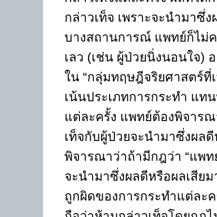
กล่าวเท็จ เพราะจะนำมาซึ่งผลท
บางสถานการณ์ แพทย์ก็ไม่คว
เลว (เช่น ผู้ป่วยนิ่งนอนใจ)
ใน “กลุ่มทฤษฎีจริยศาสตร์ท
เน้นประเภทการกระทำ แทนท
แต่ละครั้ง แพทย์ต้องพิจาร
เท็จกับผู้ป่วยจะนำมาซึ่งผลดี
พิจารณาว่าถ้ามีกฎว่า “แพทย
จะนำมาซึ่งผลดีหรือผลเสีย
ถูกผิดของการกระทำแต่ละคร
ถือว่าห้ามกล่าวเท็จโดยกฎไ