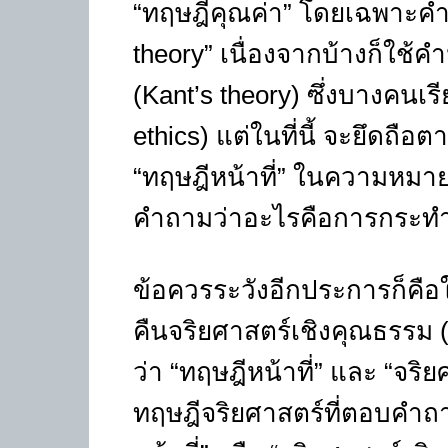
“ทฤษฎีคุณค่า” โดยเฉพาะคำว่
theory” เนื่องจากบ้างก็ใช้คำ
(Kant’s theory) ซึ่งบางคนเรี
ethics) แต่ในที่นี้ จะยึดถื
“ทฤษฎีหน้าที่” ในความหมาย
คำถามว่าอะไรคือการกระทำที
ข้อควรระวังอีกประการก็คือใ
คืนจริยศาสตร์เชิงคุณธรรม (v
ว่า “ทฤษฎีหน้าที่” และ “จริย
ทฤษฎีจริยศาสตร์ที่ตอบคำถา