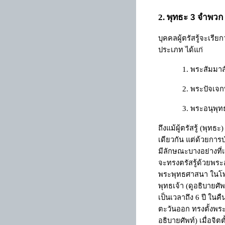
พุทธะ 3 จำพวก
2.
บุคคลผู้ตรัสรู้จะเรียก
ประเภท ได้แก่
1. พระสัมมา
2.
พระปัจเจก
3. พระอนุพุ
ถึงแม้ผู้ตรัสรู้ (พุท
เดียวกัน แต่ด้วยการ
มีลักษณะบางอย่างที่
จะทรงตรัสรู้ด้วยพระอ
พระพุทธศาสนา ในโพธ
พุทธเจ้า (ดูอธิบายศั
เป็นเวลาถึง
6
ปี ในคื
ตะวันออก ทรงตั้งพระ
อธิบายศัพท์) เมื่อจิ