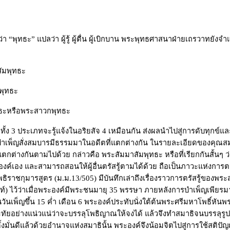
ว่า
“
พุทธะ
”
แปลว่า ผู้รู้ ผู้ตื่น ผู้เบิกบาน พระพุทธศาสนาฝ่ายเถรวาทยังจ
สัมพุทธะ
พุทธะ
ทธะหรือพระสาวกพุทธะ
ธะ) ทั้ง 3 ประเภทจะรู้แจ้งในอริยสัจ 4 เหมือนกัน ส่งผลนำไปสู่การดับทุกข์แล
บำเพ็ญสั่งสมบารมีธรรมมาในอดีตที่แตกต่างกัน ในรายละเอียดของคุณสมบั
แตกต่างกันตามไปด้วย กล่าวคือ
พระสัมมาสัมพุทธะ หรือที่เรียกกันสั้นๆ ว
งค์เอง และสามารถสอนให้ผู้อื่นตรัสรู้ตามได้ด้วย ถือเป็นภาวะแห่งการตรัส
ิราชกุมารสูตร (ม.ม.13/505)
มีบันทึกเล่าถึงเรื่องราวการตรัสรู้ของ
พท์) ไว้ว่าเมื่อพระองค์มีพระชนมายุ
35
พรรษา ภายหลังการบำเพ็ญเพียรมาด
นวันเพ็ญขึ้น
15
ค่ำ เดือน
6
พระองค์ประทับนั่งใต้ต้นพระศรีมหาโพธิ์หันพ
ทัยอย่างแน่วแน่ว่าจะบรรลุโพธิญาณให้จงได้ แล้วจึงทำสมาธิจนบรรลุรู
ตตั้งมั่นดีแล้วด้วยอำนาจแห่งสมาธินั้น พระองค์จึงน้อมจิตไปสู่การใช้สติ