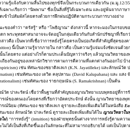
วามรู้แจ้งกับความสิ้นไปของทุกข์จึงเป็นกระบวนการเดียวกัน (ม.มู.12/35
์เฉพาะเรียกว่า
“
นิพพาน
”
ซึ่งเป็นสิ่งที่รู้ได้เฉพาะตน และอยู่พ้นจากภาษ
้จิตเข้าไปสัมผัสโดยตรงด้วยการฝึกฝนปฏิบัติตามกระบวนการบางอย่าง
ณะของคำว่า
“
ตรัสรู้
”
หรือ
“
โพธิญาณ
”
ดังกล่าวนี้ หากจะมองในกรอบ
นตก พระพุทธศาสนาอาจจะจัดอยู่ในกลุ่มเดียวกันกับสำนักปรัชญาที่เรียกว
กล่าวคือ เป็นพวกที่เชื่อว่าการหยั่งรู้โดยตรงเป็นบ่อเกิดที่สำคัญที่สุดของค
uition
) นี้เป็นความรู้จากภายใน กล่าวคือ เป็นความรู้แจ่มแจ้งชัดเจนด้วยก
ี่รู้นั้นโดยตรง แต่อย่างไรก็ตามประเด็นปัญหาว่าจริงๆ แล้วญาณวิทยาขอ
่ถกเถียงกันอยู่ของเหล่านักวิชาการตามการตีความ
ที่แตกต่างกันออกไป บ้าง
mpiricism
) เช่น ทัศนะของชยาติลเลเก (
K.N. Jayatilleke
) และลักษณ์วัต ปา
matism
) เช่นทัศนะของ เดวิด คลุปหานะ (
David Kalupahana
) และ แสง จั
rationalism
) เช่นทัศนะของ ราธกฤษณัน (
S. Ramakrishnan
) เป็นต้น
วัต ปาละรัตน์ เชื่อว่าพื้นฐานที่สำคัญของญาณวิทยาแบบพุทธอยู่ที่การรั
รณ์ของตนเองโดยตรงที่เรียกว่าอัตตประจักษ์ ดังนั้น ญาณวิทยาของพุ
รณ์นิยม (ทัศนะของ ชยาติลเลเก ดูรายละเอียดเพิ่มเติมได้ในหนังสือ
Ea
ศนะของ ลักษณ์วัต ปาละรัตน์ ดูรายละเอียดเพิ่มเติมได้ใน
ญาณวิทยาในพุ
ไม่
) “การหยั่งรู้” (
intuition
) ของฝ่ายพุทธนั้นต่างจากการหยั่งรู้ตามความห
่ได้เป็นสิ่งที่เกิดขึ้นเองในลักษณะที่ไม่สามารถอธิบายได้ แต่เป็นไปตามเ