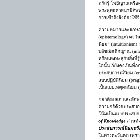
ตรัสรู้ โพธิญาณหรือค
พระพุทธศาสนามีศัพท
การเข้าถึงจึงต้องใช
ความหมายและลักษ
(
epistemology
) ตะวั
นิยม
”
(
intuitionism
) 
บอัชฌัตติกญาณ (
int
หรือแทงทะลุกับสิ่งท
ใดนั้น ก็ยังคงเป็นที
ประสบการณ์นิยม (
e
แบบปฏิบัตินิยม (
prag
เป็นแบบเหตุผลนิยม (
ชยาติลเลเก และลักษณ์
ความจริด้วยประสบกา
โน้มเป็นแบบประสบกา
of Knowledge
ส่วนทั
ประสบการณ์นิยมหรือ
ในทางตะวันตก เพราะไม