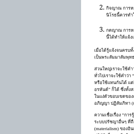
กิจญาณ การหยั่ง
นิโรธนี้ควรทำ
กตญาณ การหยั่งร
นี้ได้ทำให้แจ้
เมื่อได้รู้แจ้งจนครบทั
เป็นพระสัมมาสัมพุทธเ
ส่วนใหญ่เราจะใช้คำว
ทั่วไปเราจะใช้คำว่า
หรือใช้แทนกันได้ แต
อรหันต์
”
ก็ได้ ซึ่งท
ในแง่ตัวขอบเขตของค
อภิญญา ปฏิสัมภิทา (ด
ความเชื่อเรื่อง
“
การรู
ระบบปรัชญาอื่นๆ ที่ถ
(
materialism
) ของอิน