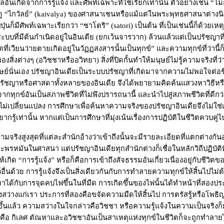
ง ผลอันเกิดจากการรู้แจ้ง และศัพท์เฉพาะที่ใช้เรียกเท่านั้น ตัวอย่างเช่น
“
โม
ดู
“
ไกวัลย์
”
(
kaivalya
) ของศาสนาเชนหรือแม้แต่ในพระพุทธศาสนาต่างนิ
ุ่นก็มีศัพท์เฉพาะเรียกว่า
“
ซาโตริ
”
(
satori
) เป็นต้น ที่เป็นเช่นนี้ก็ด้วย
บบที่มีต้นกำเนิดอยู่ในอินเดีย (ยกเว้นจารวาก) ล้วนแล้วแต่เป็นปรัชญา
ิตที่เวียนว่ายตายเกิดอยู่ในวัฏฏสงสารนั้นเป็นทุกข์
”
และความทุกข์ที่ว่านี
งสิ่งต่างๆ (อวิชชาหรืออวิทยา) สิ่งที่ปิดกั้นทำให้มนุษย์ไม่รู้ความจริงที่ว่า
ุษย์นั่นเอง ปรัชญาอินเดียเป็นระบบปรัชญาที่เกิดมาจากความไม่พอใจต่อชีว
นักปรัชญาหรือศาสดาทั้งหลายของอินเดีย จึงได้พยายามคิดค้นแสวงหาวิธ
นจากทุกข์อันเป็นสภาพชีวิตที่ไม่พึงปรารถนานี้ และนำไปสู่สภาพชีวิตที่ดีกว่
ม่เปลี่ยนแปลง การศึกษาเพื่อค้นหาความจริงของปรัชญาอินเดียจึงไม่ใช่เป
ู้เท่านั้น หากแต่เป็นการศึกษาที่มุ่งเน้นเรื่องการปฏิบัติในชีวิตควบคู่ไ
ความจริงสูงสุดที่แต่ละสำนักอ้างว่าเข้าถึงนั้นจะมีรายละเอียดที่แตกต่างก
หมันในศาสนา แต่ปรัชญาอินเดียทุกสำนักต่างก็เชื่อในหลักวิถีปฏิบัติที
ห้เกิด
“
การรู้แจ้ง
”
หรือก็คือการเข้าถึงสัจธรรมอันเกี่ยวเนื่องอยู่กับชีวิตของ
ว์อื่นด้วย การรู้แจ้งจึงเป็นสิ่งเดียวกันกับการทำลายความทุกข์ให้สิ้นไปไม่
มาได้กับการจุดคบไฟขึ้นในที่มืด การเกิดขึ้นของไฟนั้นได้ทำหน้าที่สองป
สว่างแก่เรา ประการที่สองคือขจัดความมืดให้สิ้นไป การตรัสรู้หรือโพ
ิดขึ้นแล้ว ความสว่างในใจกล่าวคือวิชชา หรือความรู้แจ้งในความเป็นจริงก็ย
วคือ กิเลศ ตัณหาและอวิชชาอันเป็นสาเหตุแห่งทุกข์ในชีวิตก็จะถูกทำลายไ