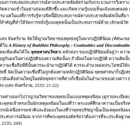
็นผลของการสะสมประสบการณ์ทางประสาทสัมผัสร่วมกับกระบวนการวิเคราะห์
้เกิดความเข้าใจอย่างถ่องแท้ลึกซึ้ง และเกิดความรู้แบบเห็นแจ้งแทงตลอด 
ง แต่ในแง่ที่การรับรู้ทางจิตนี้มีประสบการณ์ทางประสาทสัมผัสเป็นที่มา 
ี่สำคัญที่ทำให้จัดการหยั่งรู้แบบพุทธนั้นเป็นประสบการณ์ด้วย (ลักษณ์วัต
แสง จันทร์งาม จัดให้ญาณวิทยาของพุทธอยู่ในพวกปฏิบัตินิยม (ทัศนะขอ
ได้ใน
A History of Buddhist Philosophy : Continuities and Discontinuitie
ยดเพิ่มเติมได้ใน
พุทธศาสนวิทยา
) หลักย่อๆ ของปฏิบัตินิยมมีอยู่ว่า ค
นอยู่กับผลในทางปฏิบัติของความคิดนั้นๆ ถ้ามีผลในทางปฏิบัติ ความคิดนั้
ามเชื่อถือที่ดีนั้นควรจะนำมาปฏิบัติได้ ควรจะอำนวยผลประโยชน์ให้แก่ม
สิทธิ์ จัดเป็นความเชื่อที่ไม่ถูกต้องตามหลักปฏิบัตินิยม พุทธศาสนาก็ปฏิเสธส
ชาวอินเดียส่วนใหญ่ในสมัยพุทธกาลที่ต่างก็เชื่อมั่นในอำนาจของดวงดาว 
่ง (แสง จันทร์งาม, 2535
: 21-22
)
มต่างออกไปว่าญาณวิทยาของพุทธเป็นแบบเหตุผลนิยม (ดูรายละเอียดเพ
ระพุทธเจ้าทรงเป็นนักเหตุผลนิยมในแง่ที่ว่า พระองค์ศึกษาความเป็นจร
่เป็นวิวรณ์เหนือธรรมชาติและยังมองในแง่ที่ว่าพุทธปรัชญานั้นเป็นเหตุผ
ประสบการณ์นิยม จากการที่พระพุทธองค์ตรัสว่าต้องการที่จะประดิษฐานศ
, 2535
:
269)