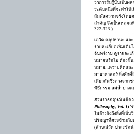
ว่าการรับรู้นั้นเป
ระดับหนึ่งที่จะทำให
สัมผัสความจริงโดยตร
สำคัญ จึงเป็นเหตุผลท
322-323 )
เดวิด คลุปหานะ และ
รายละเอียดเพิ่มเติม
จันทร์งาม ดูรายละเอี
หมายหรือไม่ ต้องขึ้
หมาย...ความคิดและคว
มายาศาสตร์ สิ่งศักดิ์
เดียวกันซึ่งต่างจาก
พิธีกรรม แม่น้ำบางแห
ส่วนราธกฤษณันตีควา
Philosophy,
Vol. I
) พ
ไม่อ้างอิงถึงสิ่งที
ปรัชญาที่ตรงข้ามกับ
(ลักษณ์วัต ปาละรัตน์