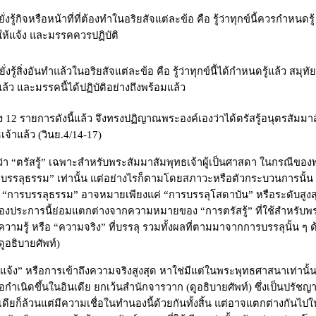
รู้กิจหรือหน้าที่ที่ต้องทำในอริยสัจแต่ละข้อ คือ รู้ว่าทุกข์นี้ควรกำหนดรู้
ให้แจ้ง และมรรคควรปฏิบัติ
ู้สิ่งอันทำแล้วในอริยสัจแต่ละข้อ คือ รู้ว่าทุกข์นี้ได้กำหนดรู้แล้ว สมุทัย
งแล้ว และมรรคนี้ได้ปฏิบัติอย่างถึงพร้อมแล้ว
้ง
12
รายการดังนี้แล้ว จึงทรงปฏิญาณพระองค์เองว่าได้ตรัสรู้อนุตรสัมม
จ้าแล้ว (วินย.4/14-17)
่า
“
ตรัสรู้
”
เฉพาะสำหรับพระสัมมาสัมพุทธเจ้าผู้เป็นศาสดา ในกรณีขอ
“
บรรลุธรรม
”
เท่านั้น แต่อย่างไรก็ตามโดยสภาวะหรือตัวกระบวนการนั้น
่
“
การบรรลุธรรม
”
อาจหมายเพียงแค่
“
การบรรลุโสดาบัน
”
หรือระดับสูง
ั้งสองประการนี้ย่อมแตกต่างจากความหมายของ
“
การตรัสรู้
”
ที่ใช้สำหรับพ
วามรู้ หรือ
“
ความจริง
”
ที่บรรลุ รวมทั้งผลที่ตามมาจากการบรรลุนั้น ๆ 
ูอธิบายศัพท์)
้แจ้ง
”
หรือการเข้าถึงความจริงสูงสุด หาใช่มีแต่ในพระพุทธศาสนาเท่านั
ือกำเนิดขึ้นในอินเดีย ยกเว้นสำนักจารวาก (ดูอธิบายศัพท์) ซึ่งเป็นปรัช
เดียก็ล้วนแต่มีความเชื่อในทำนองนี้ด้วยกันทั้งสิ้น แต่อาจแตกต่างกันไป