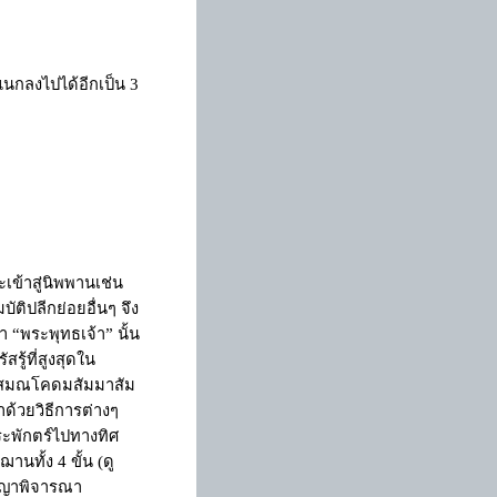
ำแนกลงไปได้อีกเป็น 3
ะเข้าสู่นิพพานเช่น
ติปลีกย่อยอื่นๆ จึง
่า
“
พระพุทธเจ้า
”
นั้น
รู้ที่สูงสุดใน
พระสมณโคดมสัมมาสัม
้วยวิธีการต่างๆ
ระพักตร์ไปทางทิศ
ปฌานทั้ง
4
ขั้น (ดู
ปัญญาพิจารณา