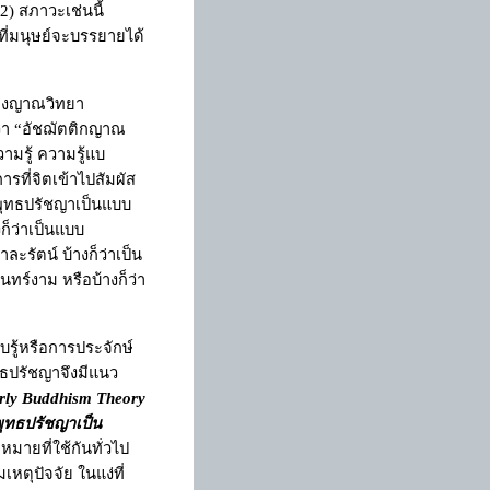
2) สภาวะเช่นนี้
าที่มนุษย์จะบรรยายได้
ของญาณวิทยา
่า
“
อัชฌัตติกญาณ
วามรู้ ความรู้แบ
ารที่จิตเข้าไปสัมผัส
งพุทธปรัชญาเป็นแบบ
ก็ว่าเป็นแบบ
ละรัตน์ บ้างก็ว่าเป็น
นทร์งาม หรือบ้างก็ว่า
บรู้หรือการประจักษ์
ทธปรัชญาจึงมีแนว
rly Buddhism Theory
ทธปรัชญาเป็น
มายที่ใช้กันทั่วไป
หตุปัจจัย ในแง่ที่