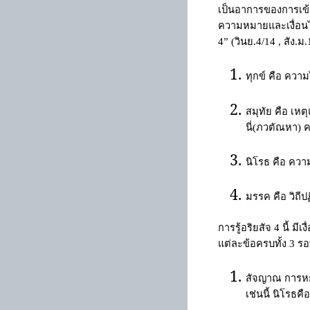
เป็นอาการของการเข้
ความหมายและเงื่อ
4”
(วินย.4/14 , สัง.
ทุกข์ คือ ควา
สมุทัย คือ เห
นี่(ภวตัณหา) ค
นิโรธ คือ ความ
มรรค คือ วิถีปฏิ
การรู้อริยสัจ
4
นี้ ม
แต่ละข้อครบทั้ง
3
รอบ
สัจญาณ การหยั่
เช่นนี้ นิโรธคื