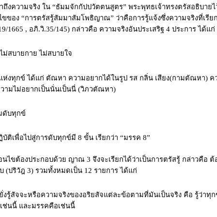
าถึงความจริง ใน
“
ธัมมจักกัปปวัตตนสูตร
”
พระพุทธเจ้าทรงตรัสอธิบายไว
นไขของ
“
การตรัสรู้สัมมาสัมโพธิญาณ
”
ว่าคือการรู้แจ้งซึ่งความจริงที่เรีย
ม.19/1665 , อภิ.วิ.35/145) กล่าวคือ ความจริงอันประเสริฐ 4 ประการ ได้แก่
มไม่สบายกาย ไม่สบายใจ
ตุแห่งทุกข์ ได้แก่ ตัณหา ความอยากได้ในรูป รส กลิ่น เสียง(กามตัณหา) ค
วามไม่อยากเป็นนั่นเป็นนี่ (วิภวตัณหา)
ดับทุกข์
บัติเพื่อไปสู่การดับทุกข์มี 8 ขั้น เรียกว่า
“
มรรค 8
”
ีเงื่อนไขต้องประกอบด้วย ญาณ
3
จึงจะเรียกได้ว่าเป็นการตรัสรู้ กล่าวคือ ต้
 (ปริวัฎ
3
) รวมทั้งหมดเป็น
12
รายการ ได้แก่
งรู้สัจจะหรือความจริงของอริยสัจแต่ละข้อตามที่มันเป็นจริง คือ รู้ว่าทุกข์
อเช่นนี้ และมรรคคือเช่นนี้