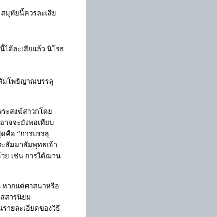
 สมุทัยนี้ควรละเสีย
นี้ได้ละเสียแล้ว นิโรธ
าสัมโพธิญาณบรรลุ
งพระสงฆ์สาวกโดย
 อาจจะยังพอเทียบ
สุดคือ
“
การบรรลุ
ระสัมมาสัมพุทธเจ้า
ด้วย เช่น การได้ฌาน
้น หากแต่ศาสนาหรือ
ญาสสารนิยม
ในรายละเอียดของวิธี