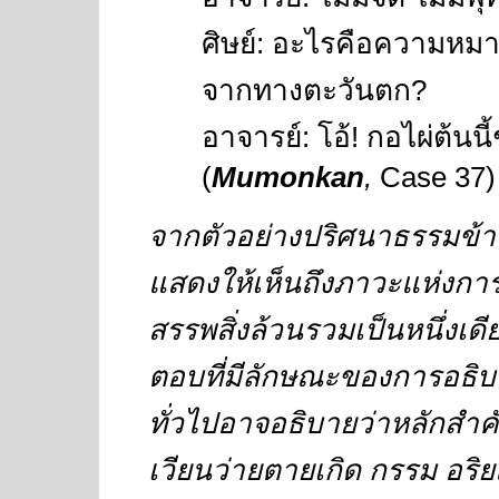
ศิษย์
:
อะไรคือความหมาย
จากทางตะวันตก
?
อาจารย์
:
โอ้
!
กอไผ่ต้นนี
(
Mumonkan
,
Case 37
)
จากตัวอย่างปริศนาธรรมข้า
แสดงให้เห็นถึงภาวะแห่งการ
สรรพสิ่งล้วนรวมเป็นหนึ่งเด
ตอบที่มีลักษณะของการอธิบ
ทั่วไปอาจอธิบายว่าหลักสำค
เวียนว่ายตายเกิด กรรม อริยสั