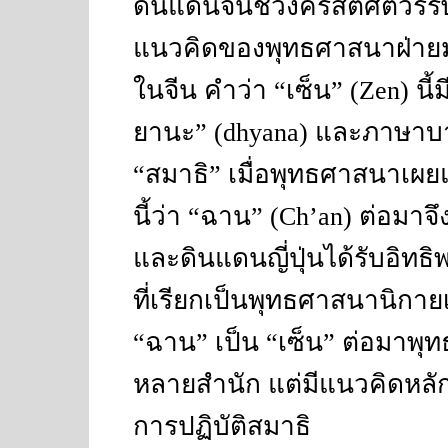
ดินแดนจีนช่วงคริสต์ศตวรรษ
แนวคิดของพุทธศาสนาฝ่าย
ในจีน คำว่า
“
เซ็น
” (Zen)
นี
ยานะ
” (dhyana)
และภาษาบา
“
สมาธิ
”
เมื่อพุทธศาสนาเผย
นี้ว่า
“
ฉาน
” (Ch’an)
ต่อมาจ
และดินแดนญี่ปุ่นได้รับอิทธ
ที่เรียกเป็นพุทธศาสนานิกาย
“
ฉาน
”
เป็น
“
เซ็น
”
ต่อมาพุท
หลายสำนัก แต่มีแนวคิดหลักร
การปฏิบัติสมาธิ