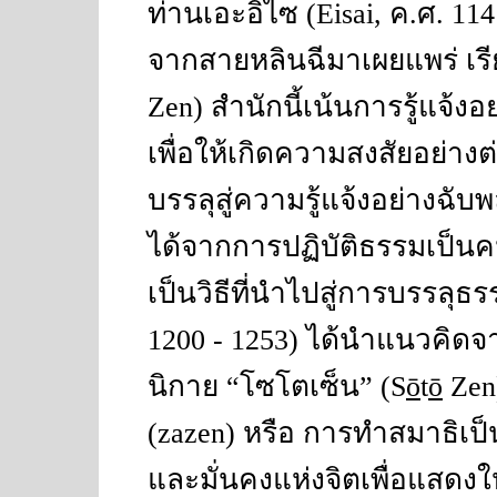
ท่านเอะอิไซ
(Eisai,
ค
.
ศ
. 11
จากสายหลินฉีมาเผยแพร่ เรี
Zen)
สำนักนี้เน้นการรู้แจ้
เพื่อให้เกิดความสงสัยอย่างต่
บรรลุสู่ความรู้แจ้งอย่างฉับ
ได้จากการปฏิบัติธรรมเป็น
เป็นวิธีที่นำไปสู่การบรรลุธ
1200 - 1253)
ได้นำแนวคิดจา
นิกาย
“
โซโตเซ็น
” (S
ō
t
ō
Zen
(zazen)
หรือ การทำสมาธิเป็
และมั่นคงแห่งจิตเพื่อแสดงให