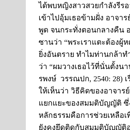
ได้พบหญิงสาวสวยกำลังรีรอ
เข้าไปอุ้มเธอข้ามฝั่ง อาจา
พูด จนกระทั่งตอนกลางคืน อ
ซานว่า
“
พระเราแตะต้องผู้ห
ยิ่งอันตราย ทำไมท่านกล้าท
ว่า
“
ผมวางเธอไว้ที่นั่นตั้งนาน
รพงษ์
วรรณปก
,
2540:
28) เ
ให้เห็นว่า วิธีคิดของอาจาร
แยกแยะของสมมติบัญญัติ ซึ่งใ
หลักธรรมคือการช่วยเหลือเพ
ยังคงยึดติดกับสมมติบัญญัติอ