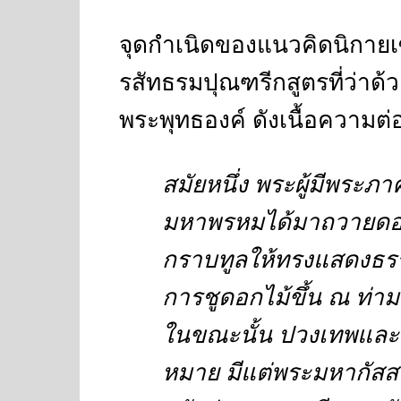
จุดกำเนิดของแนวคิดนิกายเ
รสัทธรมปุณฑรีกสูตรที่ว่าด
พระพุทธองค์ ดังเนื้อความต่อ
สมัยหนึ่ง พระผู้มีพระภ
มหาพรหมได้มาถวายดอกไ
กราบทูลให้ทรงแสดงธร
การชูดอกไม้ขึ้น ณ ท่า
ในขณะนั้น ปวงเทพและม
หมาย มีแต่พระมหากัสสปะ