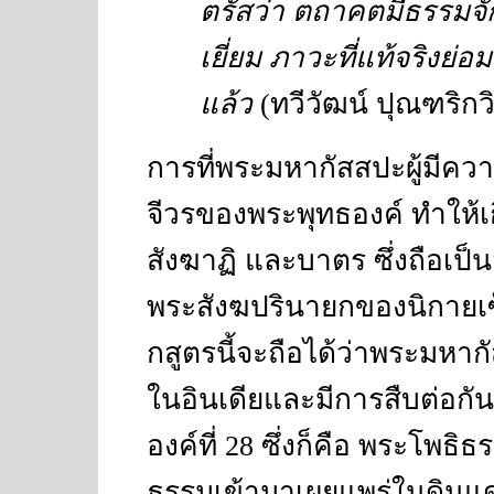
ตรัสว่า ตถาคตมีธรรมจั
เยี่ยม ภาวะที่แท้จริงย
แล้ว
(
ทวีวัฒน์ ปุณฑริกว
การที่พระมหากัสสปะผู้มีคว
จีวรของพระพุทธองค์ ทำให้เ
สังฆาฏิ และบาตร ซึ่งถือเป
พระสังฆปรินายกของนิกายเซ
กสูตรนี้จะถือได้ว่าพระมหา
ในอินเดียและมีการสืบต่อกั
องค์ที่
28
ซึ่งก็คือ พระโพธิธ
ธรรมเข้ามาเผยแพร่ในดินแด