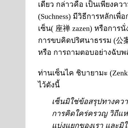
เดียว กล่าวคือ เป็นเพียงคว
(Suchness)
มีวิธีการหลักเพื
เซ็น
(
座禅
zazen)
หรือการนั่
การขบคิดปริศนาธรรม
(
公
หรือ การถามตอบอย่างฉับพ
ท่านเซ็นไค ชิบายามะ
(Zenk
ไว้ดังนี้
เซ็นมิใช่ข้อสรุปทางความ
การคิดใคร่ครวญ วิถีแห
แบ่งแยกของเรา และมิใช่