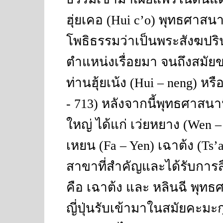
ฮุ่ยเคอ
(Hui c’o)
พุทธศาสนา
โพธิธรรมว่าเป็นพระสังฆปริน
ตำแหน่งเรื่อยมา จนถึงสมัย
ท่านฮุ้ยเน้ง
(Hui – neng)
หรื
- 713)
หลังจากนี้พุทธศาสน
ใหญ่ ได้แก่ เว่ยหยาง
(Wen –
เหยน
(Fa – Yen)
เฉาต้ง
(Ts’
สาขาที่สำคัญและได้รับการส
คือ เฉาต้ง และ หลินฉี พุทธ
ญี่ปุ่นรับเข้ามาในสมัยคะมะก