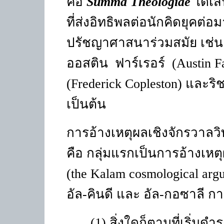
คือ
Summa Theologiae
ได้เ
ที่ส่งอิทธิพลต่อนักคิดยุคต่อม
ปรัชญาศาสนาร่วมสมัย เช่น 
ออสติน ฟาร์เรอร์ (
Austin F
(
Frederick Copleston)
และริช
เป็นต้น
การอ้างเหตุผลเชิงจักรวาลวิ
คือ กลุ่มแรกเป็นการอ้างเห
(
the Kalam cosmological ar
อัล-คินดี และ อัล-กอซาลี กา
(1) สิ่งใดก็ตามที่เริ่มดำร