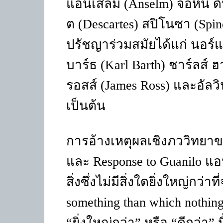
แอนเสล์ม (Anselm) จอห์น ดั
ต (Descartes) สปิโนซา (Spin
ปรัชญาร่วมสมัยได้แก่ นอร์
บาร์ธ (Karl Barth) ชาร์ลส์ ฮ
รอสส์ (James Ross) และอัลวิ
เป็นต้น
การอ้างเหตุผลเชิงภววิทยา
และ Response to Guanilo แอ
สิ่งซึ่งไม่มีสิ่งใดยิ่งใหญ่กว่
something than which nothing
“ยิ่งใหญ่กว่า” หรือ “ดีกว่า” 