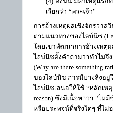
(4)
ดังนั้น มีสาเหตุแรกที
เรียกว่า
“
พระเจ้า
”
การอ้างเหตุผลเชิงจักรวาลว
ตามแนวทางของไลบ์นิซ (
Le
โดยเขาพัฒนาการอ้างเหตุผล
ไลบ์นิซตั้งคำถามว่าทำไมจึงม
(
Why are there something rat
ของไลบ์นิซ การมีบางสิ่งอยู่ใ
ไลบ์นิซเสนอให้ใช้
“
หลักเหต
reason)
ซึ่งมีเนื้อหาว่า
"
ไม่มี
หรือประพจน์ที่จริงใดๆ ที่ไม