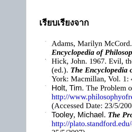
เรียบเรียงจาก
·
Adams, Marilyn McCord. 
Encyclopedia of Philoso
·
Hick, John. 1967. Evil, t
(ed.).
The Encyclopedia 
York: Macmillan, Vol. 1:
·
Holt, Tim
. The Problem of
http://www.philosophyofre
(Accessed Date: 23/5/200
·
Tooley
Michael.
,
The Pro
http://plato.standford.edu/