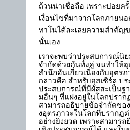
ถ้วนน่าเชื่อถือ เพราะบ่อยครั
เงื่อนไขที่มาจากโลกภายนอกด
ทาโนได้ละเลยความสำคัญขอ
นั่นเอง
เราจะพบว่าประสบการณ์นิย
จำกัดด้วยกันทั้งคู่ จนทำให้ฮุ
สำนึกอันเกี่ยวเนื่องกับอุต
กล่าวคือ สำหรับฮุสเซิร์ล ปร
ประสบการณ์ที่มีผัสสะเป็นฐาน
มอื่นๆ ที่แฝงอยู่ในโลกปรา
สามารถอธิบายข้อจำกัดของสำน
งอุตรภาวะในโลกที่ปรากฏต่อห
อย่างยิ่งยวด เพราะสามารถยืน
เชิงประสบการณ์ได้ และในข