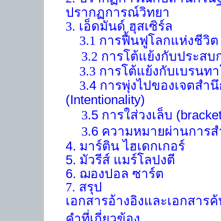
ปรากฏการณ์วิทยา
3.
เอ็ดมันด์ ฮุสเซิร์ล
การฟื้นฟูโลกแห่งชีวิต
3.1
3.2 การโต้แย้งกับประสบ
3.3 การโต้แย้งกับเบรนท
4
การพุ่งไปของเจตสำน
3.
(Intentionality)
5
การใส่วงเล็บ
(bracket
3.
6
ความหมายผ่านการส
3.
4.
มาร์ติน ไฮเดกเกอร์
5.
มัวรีส์ แมร์โลปงตี
6.
ฌอง
ปอล ซาร์ต
7. สรุป
เอกสารอ้างอิงและเอกสารค้นค
คำที่เกี่ยวข้อง